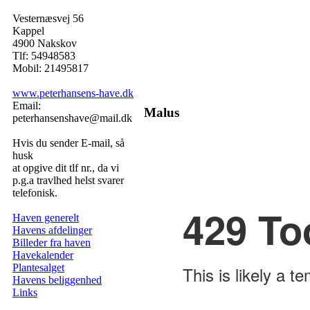
Vesternæsvej 56
Kappel
4900 Nakskov
Tlf: 54948583
Mobil: 21495817
www.peterhansens-have.dk
Email:
Malus
peterhansenshave@mail.dk
Hvis du sender E-mail, så
husk
at opgive dit tlf nr., da vi
p.g.a travlhed helst svarer
telefonisk.
Haven generelt
Havens afdelinger
Billeder fra haven
Havekalender
Plantesalget
Havens beliggenhed
Links